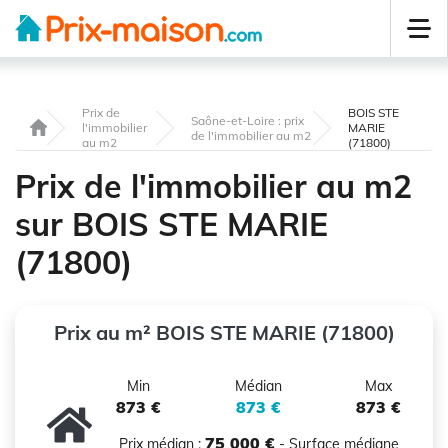
Prix de
BOIS STE
Saône-et-Loire : prix
l'immobilier
MARIE
de l'immobilier au m2
au m2
(71800)
Prix de l'immobilier au m2
sur BOIS STE MARIE
(71800)
Prix au m² BOIS STE MARIE (71800)
Min
Médian
Max
873 €
873 €
873 €
75 000 €
Prix médian :
- Surface médiane