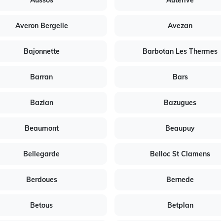
Aussos
Auterive
Averon Bergelle
Avezan
Bajonnette
Barbotan Les Thermes
Barran
Bars
Bazian
Bazugues
Beaumont
Beaupuy
Bellegarde
Belloc St Clamens
Berdoues
Bernede
Betous
Betplan