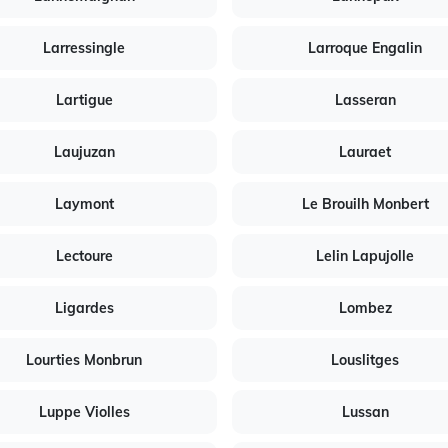
Larressingle
Larroque Engalin
Lartigue
Lasseran
Laujuzan
Lauraet
Laymont
Le Brouilh Monbert
Lectoure
Lelin Lapujolle
Ligardes
Lombez
Lourties Monbrun
Louslitges
Luppe Violles
Lussan