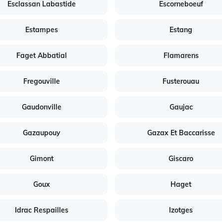
Esclassan Labastide
Escorneboeuf
Estampes
Estang
Faget Abbatial
Flamarens
Fregouville
Fusterouau
Gaudonville
Gaujac
Gazaupouy
Gazax Et Baccarisse
Gimont
Giscaro
Goux
Haget
Idrac Respailles
Izotges