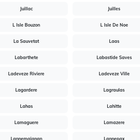
Juillac
Juilles
L Isle Bouzon
L Isle De Noe
La Sauvetat
Laas
Labarthete
Labastide Saves
Ladeveze Riviere
Ladeveze Ville
Lagardere
Lagraulas
Lahas
Lahitte
Lamaguere
Lamazere
Lannemaignan
Lannepax