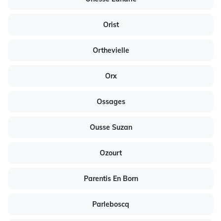
Orist
Orthevielle
Orx
Ossages
Ousse Suzan
Ozourt
Parentis En Born
Parleboscq