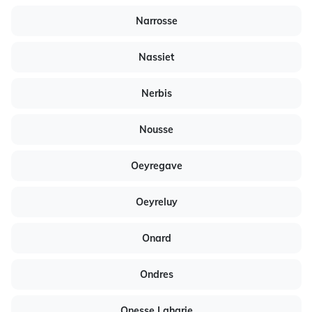
Narrosse
Nassiet
Nerbis
Nousse
Oeyregave
Oeyreluy
Onard
Ondres
Onesse Laharie