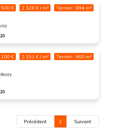
 500 €
2 328 € / m²
Terrain : 894 m²
ecey
020
 100 €
2 151 € / m²
Terrain : 900 m²
llecey
020
Précédent
1
Suivant