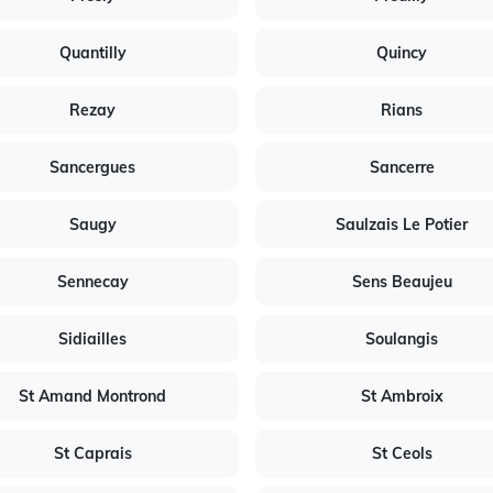
Quantilly
Quincy
Rezay
Rians
Sancergues
Sancerre
Saugy
Saulzais Le Potier
Sennecay
Sens Beaujeu
Sidiailles
Soulangis
St Amand Montrond
St Ambroix
St Caprais
St Ceols