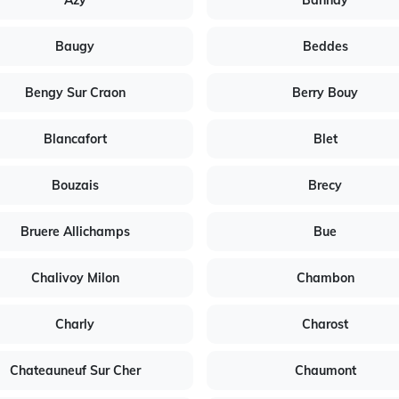
Azy
Bannay
Baugy
Beddes
Bengy Sur Craon
Berry Bouy
Blancafort
Blet
Bouzais
Brecy
Bruere Allichamps
Bue
Chalivoy Milon
Chambon
Charly
Charost
Chateauneuf Sur Cher
Chaumont