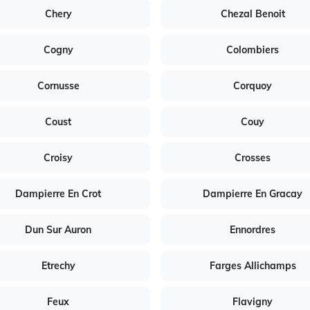
Chery
Chezal Benoit
Cogny
Colombiers
Cornusse
Corquoy
Coust
Couy
Croisy
Crosses
Dampierre En Crot
Dampierre En Gracay
Dun Sur Auron
Ennordres
Etrechy
Farges Allichamps
Feux
Flavigny