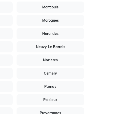
Montlouis
Morogues
Nerondes
Neuvy Le Barrois
Nozieres
Osmery
Parnay
Poisieux
Preveranges