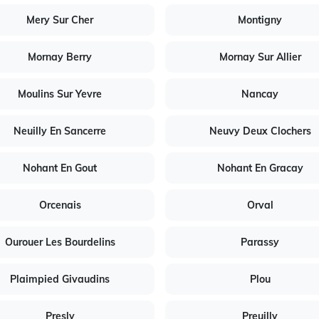
Mery Sur Cher
Montigny
Mornay Berry
Mornay Sur Allier
Moulins Sur Yevre
Nancay
Neuilly En Sancerre
Neuvy Deux Clochers
Nohant En Gout
Nohant En Gracay
Orcenais
Orval
Ourouer Les Bourdelins
Parassy
Plaimpied Givaudins
Plou
Presly
Preuilly